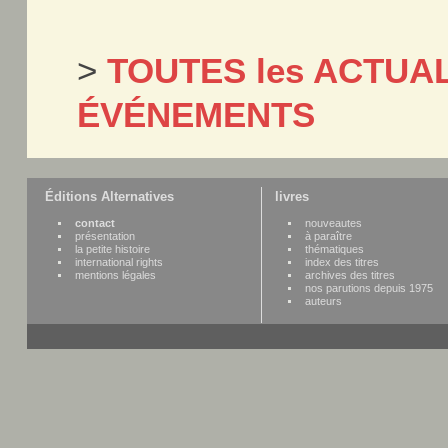
>
TOUTES les ACTUAL
ÉVÉNEMENTS
Éditions Alternatives
livres
contact
nouveautes
présentation
à paraître
la petite histoire
thématiques
international rights
index des titres
mentions légales
archives des titres
nos parutions depuis 1975
auteurs