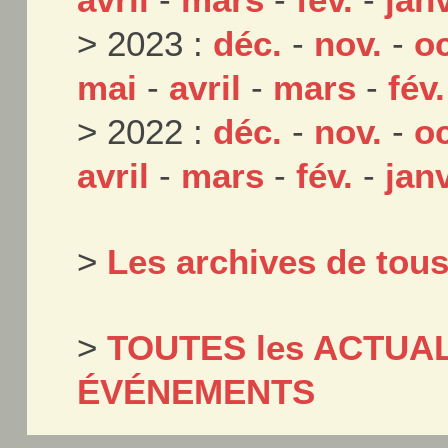
avril
-
mars
-
fév.
-
janv
> 2023 :
déc.
-
nov.
-
oc
mai
-
avril
-
mars
-
fév.
> 2022 :
déc.
-
nov.
-
oc
avril
-
mars
-
fév.
-
janv
>
Les archives de tou
>
TOUTES les ACTUAL
ÉVÉNEMENTS