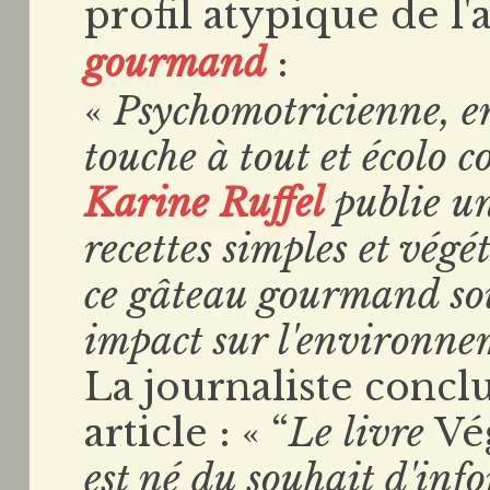
profil atypique de l'
gourmand
:
«
Psychomotricienne, e
touche à tout et écolo 
Karine Ruffel
publie un
recettes simples et vég
ce gâteau gourmand so
impact sur l'environne
La journaliste conclu
article : « “
Le livre
Vég
est né du souhait d'info