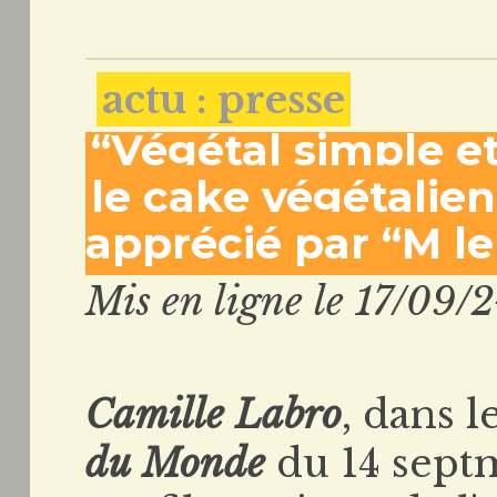
actu : presse
“Végétal simple e
le cake végétalien
apprécié par “M 
Mis en ligne le 17/09/
Camille Labro
, dans 
du Monde
du 14 septm