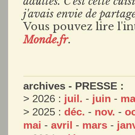
adultes. C'est cette cui
j'avais envie de parta
Vous pouvez lire l'int
Monde.fr
.
archives - PRESSE :
> 2026 :
juil.
-
juin
-
ma
> 2025 :
déc.
-
nov.
-
oc
mai
-
avril
-
mars
-
jan