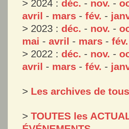
> 2024 :
déc.
-
nov.
-
oc
avril
-
mars
-
fév.
-
janv
> 2023 :
déc.
-
nov.
-
oc
mai
-
avril
-
mars
-
fév.
> 2022 :
déc.
-
nov.
-
oc
avril
-
mars
-
fév.
-
janv
>
Les archives de tou
>
TOUTES les ACTUAL
ÉVÉNEMENTS