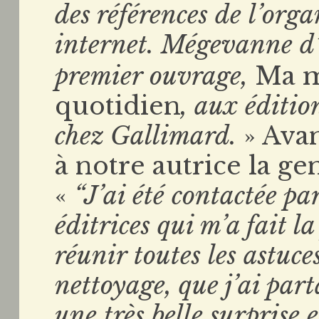
des références de l’org
internet. Mégevanne d’a
premier ouvrage,
Ma m
quotidien
, aux éditio
chez Gallimard.
» Ava
à notre autrice la ge
«
“J’ai été contactée pa
éditrices qui m’a fait l
réunir toutes les astuc
nettoyage, que j’ai part
une très belle surprise e