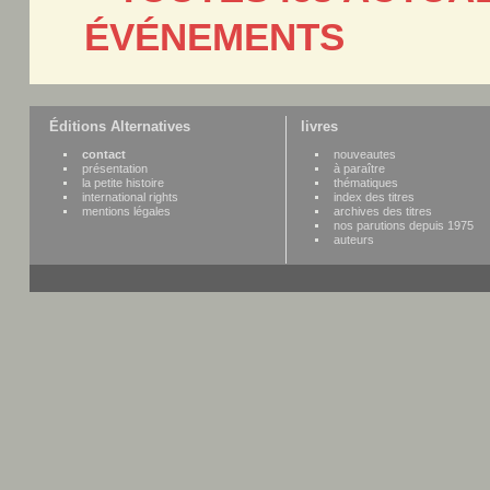
ÉVÉNEMENTS
Éditions Alternatives
livres
contact
nouveautes
présentation
à paraître
la petite histoire
thématiques
international rights
index des titres
mentions légales
archives des titres
nos parutions depuis 1975
auteurs