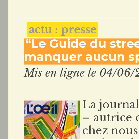
actu : presse
“Le Guide du stree
manquer aucun sp
Mis en ligne le 04/06/
La journa
– autrice 
chez nous