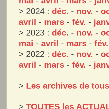
mai
-
avril
-
mars
-
jan
> 2024 :
déc.
-
nov.
-
oc
avril
-
mars
-
fév.
-
janv
> 2023 :
déc.
-
nov.
-
oc
mai
-
avril
-
mars
-
fév.
> 2022 :
déc.
-
nov.
-
oc
avril
-
mars
-
fév.
-
janv
>
Les archives de tou
>
TOUTES les ACTUAL