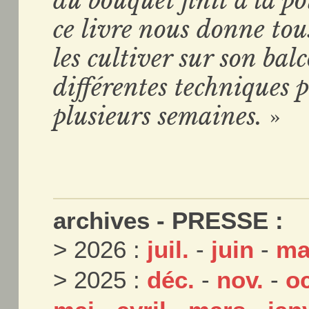
du bouquet finit à la po
ce livre nous donne tous
les cultiver sur son bal
différentes techniques 
plusieurs semaines.
»
archives - PRESSE :
> 2026 :
juil.
-
juin
-
ma
> 2025 :
déc.
-
nov.
-
oc