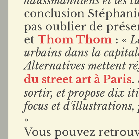
haussmanniens et les t
conclusion Stéphan
pas oublier de prése
et
Thom Thom
: «
L
urbains dans la capitale
Alternatives mettent r
du street art à Paris
.
sortir, et propose dix it
focus et d'illustration
»
Vous pouvez retrouve