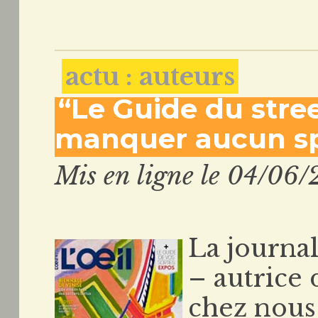
actu : auteurs
“Le Guide du stree
manquer aucun sp
Mis en ligne le 04/06/
La journa
– autrice 
chez nous