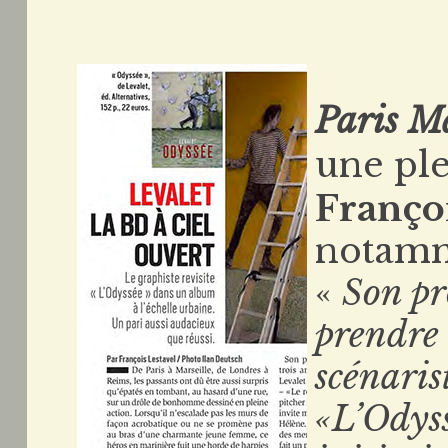
Paris M
une ple
Françoi
notamm
«
Son pr
prendre 
scénaris
«L’Odyss