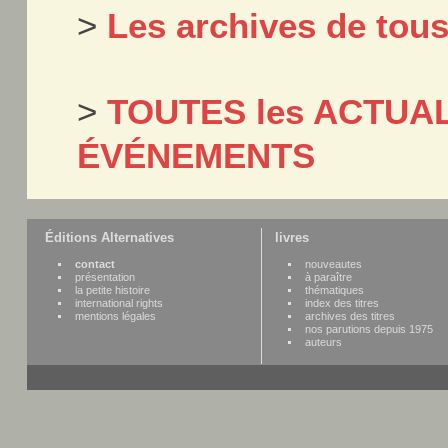
>
Les archives de tou
>
TOUTES les ACTUAL
ÉVÉNEMENTS
Éditions Alternatives
livres
contact
nouveautes
présentation
à paraître
la petite histoire
thématiques
international rights
index des titres
mentions légales
archives des titres
nos parutions depuis 1975
auteurs