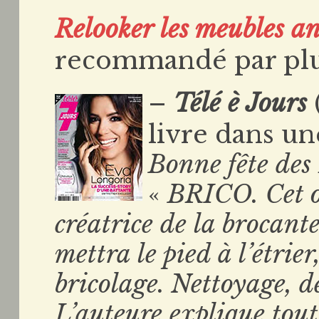
Relooker les meubles an
recommandé par plu
–
Télé è Jours
livre dans un
Bonne fête des
«
BRICO. Cet 
créatrice de la brocante
mettra le pied à l’étrier
bricolage. Nettoyage, d
L’auteure explique tout