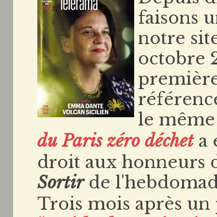
faisons 
notre sit
octobre 2
première
référenc
le même 
du Paris zéro déchet
a 
droit aux honneurs 
Sortir
de l'hebdomad
Trois mois après un 