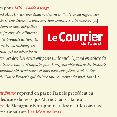
es pour
Miel - Guide d'usage
:
octobre). «
En une dizaine d’années, l’autrice ménigoutaise
écrit une dizaine d’ouvrages tous consacrés à la cuisine.
[...]
hèmes se sont
spécialisés.
es facettes des aliments
 les produits laitiers, les
 ou les cornichons, un
tion qui ne nécessite ni
eur. Ses derniers écrits ont porté sur le miel. “Quand on achète du
 trouve tout et n’importe quoi. L’origine obligatoire des produits
communauté européenne et hors pays européens, c’est-à-dire
ie Claire Frédéric qui délivre tous les secrets du miel dans
Le
st France
reprend en partie l'article précédent en
dédicace du livre que Marie-Claire a faite à la
ire
de Ménigoute (voir photo ci-dessous), les ouvrage
airie ambulante
Les Mots volants
.