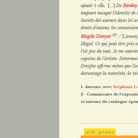
ajoute-t-elle.
[...]
De
Banksy
toujours masqué l’identité de s
Société des auteurs dans les 
droits d’auteur, les connaisse
(2)
Magda Danysz
: “L’anony
illégal. Ce qui peut être pri
l’est pas du tout. Je me souvi
copains de l’artiste. Désormai
Dreyfus affirme même que l’a
davantage la notoriété, la vis
1- Auteure, avec
Stéphanie L
2- Commissaire de l’exposition 
et auteure du catalogue épon
actu : presse