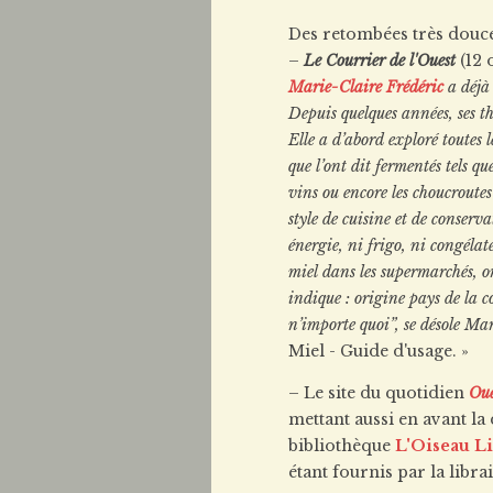
Des retombées très douc
–
Le Courrier de l'Ouest
(12 
Marie-Claire Frédéric
a déjà 
Depuis quelques années, ses t
Elle a d’abord exploré toutes l
que l’ont dit fermentés tels que
vins ou encore les choucroutes
style de cuisine et de conserva
énergie, ni frigo, ni congélat
miel dans les supermarchés, on
indique : origine pays de la 
n’importe quoi”, se désole Mar
Miel - Guide d'usage. »
– Le site du quotidien
Oue
mettant aussi en avant la 
bibliothèque
L'Oiseau L
étant fournis par la libr