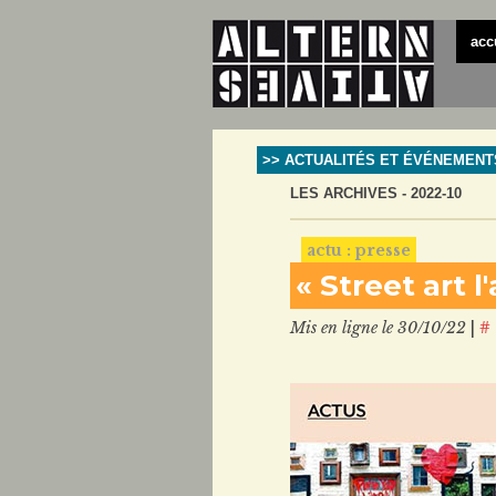
acc
>> ACTUALITÉS ET ÉVÉNEMENT
LES ARCHIVES - 2022-10
actu : presse
« Street art 
Mis en ligne le 30/10/22
|
#