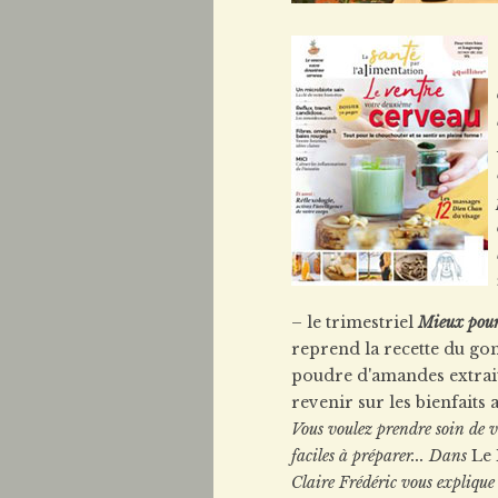
– le trimestriel
Mieux pou
reprend la recette du go
poudre d'amandes extrait
revenir sur les bienfaits 
Vous voulez prendre soin de v
faciles à préparer... Dans
Le 
Claire Frédéric vous explique 