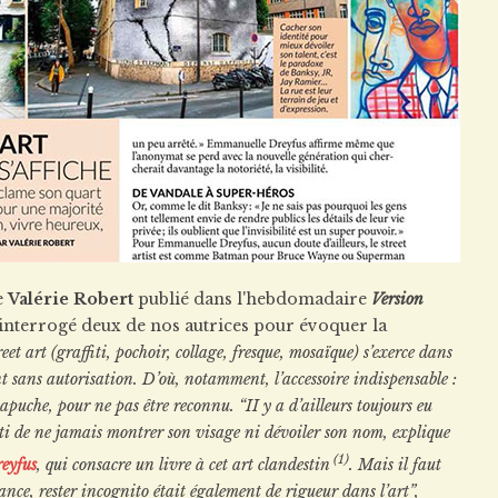
de
Valérie Robert
publié dans l'hebdomadaire
Version
 interrogé deux de nos autrices pour évoquer la
reet art (graffiti, pochoir, collage, fresque, mosaïque) s’exerce dans
nt sans autorisation. D’où, notamment, l’accessoire indispensable :
apuche, pour ne pas être reconnu. “II y a d’ailleurs toujours eu
ti de ne jamais montrer son visage ni dévoiler son nom, explique
(1
)
eyfus
, qui consacre un livre à cet art clandestin
. Mais il faut
ance, rester incognito était également de rigueur dans l’art”,