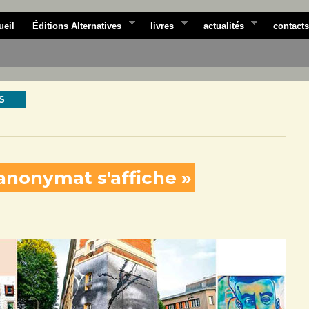
ueil
Éditions Alternatives
livres
actualités
contacts
S
l'anonymat s'affiche »