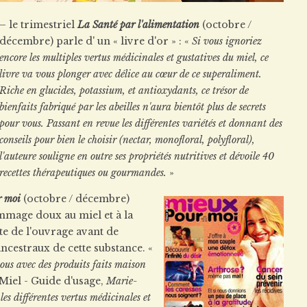
– le trimestriel
La Santé par l'alimentation
(octobre /
décembre) parle d' un « livre d'or » : «
Si vous ignoriez
encore les multiples vertus médicinales et gustatives du miel, ce
livre va vous plonger avec délice au cœur de ce superaliment.
Riche en glucides, potassium, et antioxydants, ce trésor de
bienfaits fabriqué par les abeilles n'aura bientôt plus de secrets
pour vous. Passant en revue les différentes variétés et donnant des
conseils pour bien le choisir (nectar, monofloral, polyfloral),
l'auteure souligne en outre ses propriétés nutritives et dévoile 40
recettes thérapeutiques ou gourmandes.
»
r moi
(octobre / décembre)
mmage doux au miel et à la
e de l'ouvrage avant de
ancestraux de cette substance. «
ous avec des produits faits maison
Miel - Guide d'usage,
Marie-
les différentes vertus médicinales et