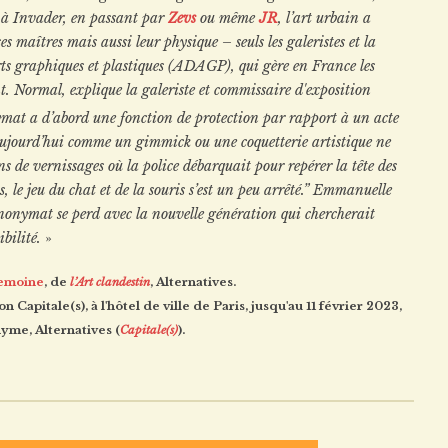
à Invader, en passant par
Zevs
ou même
JR
, l’art urbain a
es maîtres mais aussi leur physique – seuls les galeristes et la
arts graphiques et plastiques (ADAGP), qui gère en France les
nt. Normal, explique la galeriste et commissaire d'exposition
mat a d’abord une fonction de protection par rapport à un acte
s aujourd’hui comme un gimmick ou une coquetterie artistique ne
ens de vernissages où la police débarquait pour repérer la tête des
s, le jeu du chat et de la souris s’est un peu arrêté.” Emmanuelle
nonymat se perd avec la nouvelle génération qui chercherait
ibilité.
»
emoine
, de
l’Art clandestin
, Alternatives.
Capitale(s), à l'hôtel de ville de Paris, jusqu'au 11 février 2023,
yme, Alternatives (
Capitale(s)
).