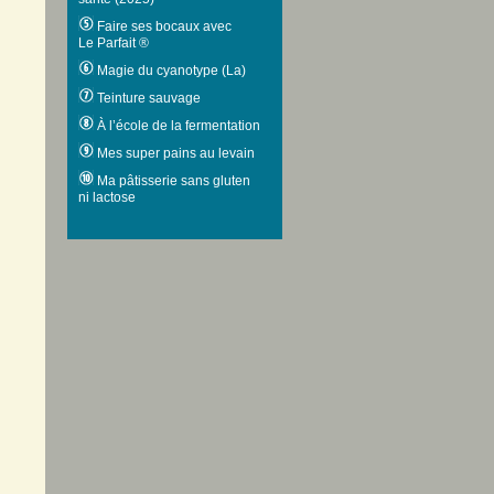
Faire ses bocaux avec
Le Parfait ®
Magie du cyanotype (La)
Teinture sauvage
À l’école de la fermentation
Mes super pains au levain
Ma pâtisserie sans gluten
ni lactose