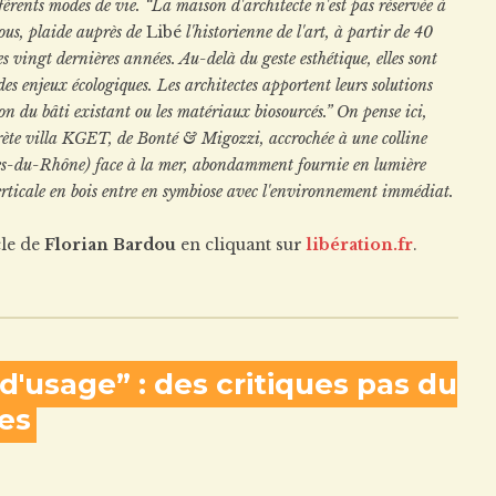
érents modes de vie. “La maison d'architecte n'est pas réservée à
 tous, plaide auprès de
Libé
l'historienne de l'art, à partir de 40
es vingt dernières années. Au-delà du geste esthétique, elles sont
 des enjeux écologiques. Les architectes apportent leurs solutions
on du bâti existant ou les matériaux biosourcés.” On pense ici,
iscrète villa KGET, de Bonté & Migozzi, accrochée à une colline
s-du-Rhône) face à la mer, abondamment fournie en lumière
 verticale en bois entre en symbiose avec l'environnement immédiat.
icle de
Florian Bardou
en cliquant sur
libération.fr
.
 d'usage” : des critiques pas du
es