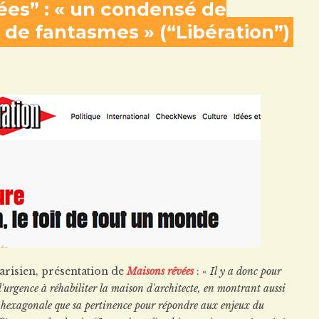
ées” : « un condensé de
de fantasmes » (“Libération”)
parisien, présentation de
Maisons rêvées
: «
Il y a donc pour
'urgence à réhabiliter la maison d'architecte, en montrant aussi
on hexagonale que sa pertinence pour répondre aux enjeux du