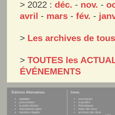
> 2022 :
déc.
-
nov.
-
oc
avril
-
mars
-
fév.
-
janv
>
Les archives de tou
>
TOUTES les ACTUAL
ÉVÉNEMENTS
Éditions Alternatives
livres
contact
nouveautes
présentation
à paraître
la petite histoire
thématiques
international rights
index des titres
mentions légales
archives des titres