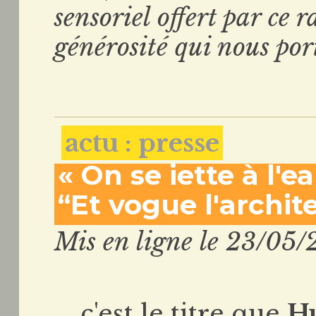
sensoriel offert par ce r
générosité qui nous por
actu : presse
« On se jette à l'e
“Et vogue l'archite
Mis en ligne le 23/05/
... c'est le titre que
H