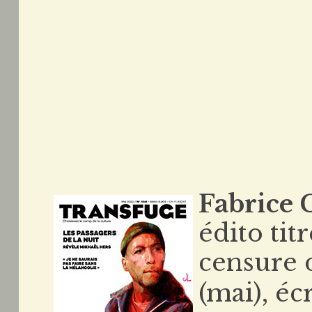
Fabrice 
édito tit
censure 
(mai), é