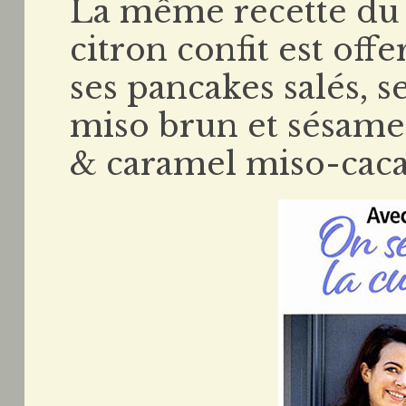
La même recette du
citron confit est offe
ses pancakes salés, s
miso brun et sésame
& caramel miso-caca