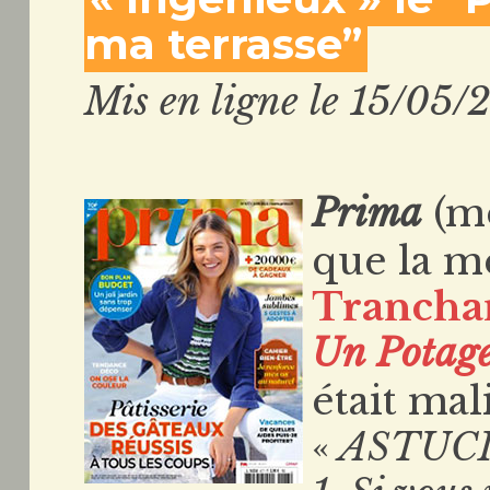
ma terrasse”
Mis en ligne le 15/05/
Prima
(me
que la 
Trancha
Un
Potage
était mal
«
ASTUCI