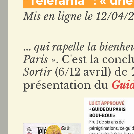
“Télérama” : « une c
Mis en ligne le 12/04/
...
qui rapelle la bienhe
Paris
». C'est la con
Sortir
(6/12 avril) de
présentation du
Guid