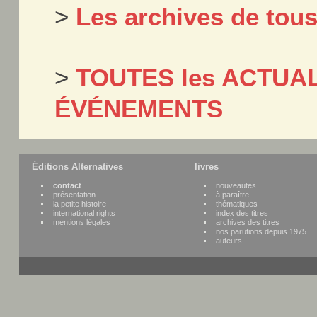
>
Les archives de tou
>
TOUTES les ACTUAL
ÉVÉNEMENTS
Éditions Alternatives
livres
contact
nouveautes
présentation
à paraître
la petite histoire
thématiques
international rights
index des titres
mentions légales
archives des titres
nos parutions depuis 1975
auteurs