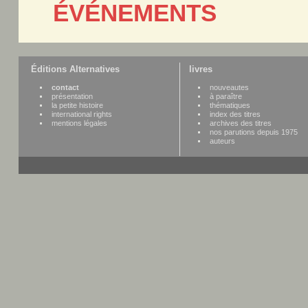
ÉVÉNEMENTS
Éditions Alternatives
livres
contact
nouveautes
présentation
à paraître
la petite histoire
thématiques
international rights
index des titres
mentions légales
archives des titres
nos parutions depuis 1975
auteurs