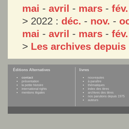
mai
-
avril
-
mars
-
fév.
> 2022 :
déc.
-
nov.
-
oc
mai
-
avril
-
mars
-
fév.
>
Les archives depuis
Éditions Alternatives
livres
contact
nouveautes
présentation
à paraître
la petite histoire
thématiques
international rights
index des titres
mentions légales
archives des titres
nos parutions depuis 1975
auteurs