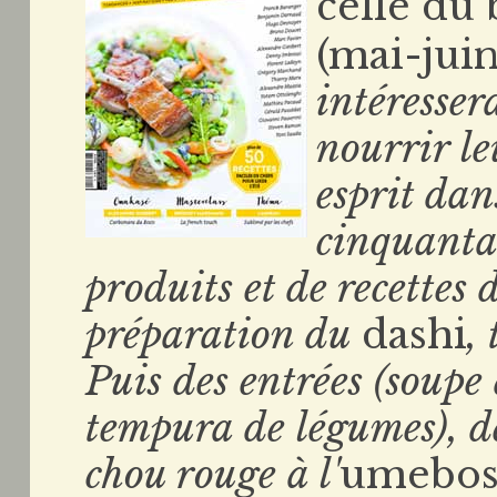
celle du
(mai-juin
intéresser
nourrir le
esprit da
cinquantai
produits et de recettes
préparation du
dashi
,
Puis des entrées (soupe 
tempura de légumes), de
chou rouge à l'
umebos