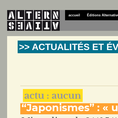
accueil
Éditions Alternativ
>> ACTUALITÉS ET 
actu : aucun
“Japonismes” : « un