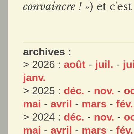
convaincre !
») et c'es
archives :
> 2026 :
août
-
juil.
-
ju
janv.
> 2025 :
déc.
-
nov.
-
oc
mai
-
avril
-
mars
-
fév.
> 2024 :
déc.
-
nov.
-
oc
mai
-
avril
-
mars
-
fév.