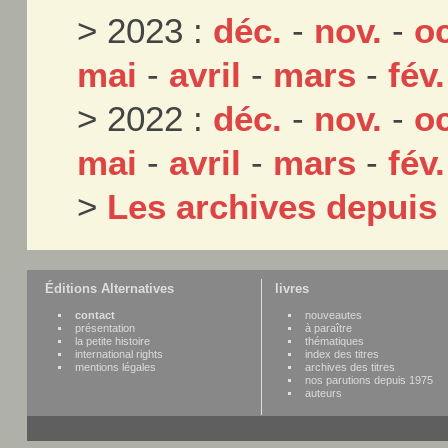
> 2023 :
déc.
-
nov.
-
oc
mai
-
avril
-
mars
-
fév.
> 2022 :
déc.
-
nov.
-
oc
mai
-
avril
-
mars
-
fév.
>
Les archives depuis
Éditions Alternatives
livres
contact
nouveautes
présentation
à paraître
la petite histoire
thématiques
international rights
index des titres
mentions légales
archives des titres
nos parutions depuis 1975
auteurs