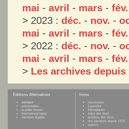
mai
-
avril
-
mars
-
fév.
> 2023 :
déc.
-
nov.
-
oc
mai
-
avril
-
mars
-
fév.
> 2022 :
déc.
-
nov.
-
oc
mai
-
avril
-
mars
-
fév.
>
Les archives depuis
Éditions Alternatives
livres
contact
nouveautes
présentation
à paraître
la petite histoire
thématiques
international rights
index des titres
mentions légales
archives des titres
nos parutions depuis 1975
auteurs