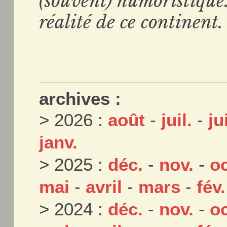
(souvent) humoristique. 
réalité de ce continent.
archives :
> 2026 :
août
-
juil.
-
ju
janv.
> 2025 :
déc.
-
nov.
-
oc
mai
-
avril
-
mars
-
fév.
> 2024 :
déc.
-
nov.
-
oc