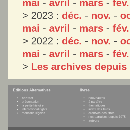
mai
-
avril
-
mars
-
fév.
> 2023 :
déc.
-
nov.
-
oc
mai
-
avril
-
mars
-
fév.
> 2022 :
déc.
-
nov.
-
oc
mai
-
avril
-
mars
-
fév.
>
Les archives depuis
Éditions Alternatives
livres
contact
nouveautes
présentation
à paraître
la petite histoire
thématiques
international rights
index des titres
mentions légales
archives des titres
nos parutions depuis 1975
auteurs