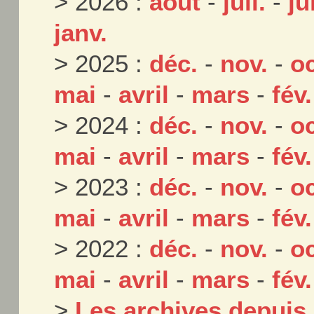
> 2026 :
août
-
juil.
-
ju
janv.
> 2025 :
déc.
-
nov.
-
oc
mai
-
avril
-
mars
-
fév.
> 2024 :
déc.
-
nov.
-
oc
mai
-
avril
-
mars
-
fév.
> 2023 :
déc.
-
nov.
-
oc
mai
-
avril
-
mars
-
fév.
> 2022 :
déc.
-
nov.
-
oc
mai
-
avril
-
mars
-
fév.
>
Les archives depuis