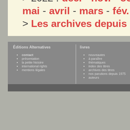
mai
-
avril
-
mars
-
fév.
>
Les archives depuis
Éditions Alternatives
livres
contact
nouveautes
présentation
à paraître
la petite histoire
thématiques
international rights
index des titres
mentions légales
archives des titres
nos parutions depuis 1975
auteurs