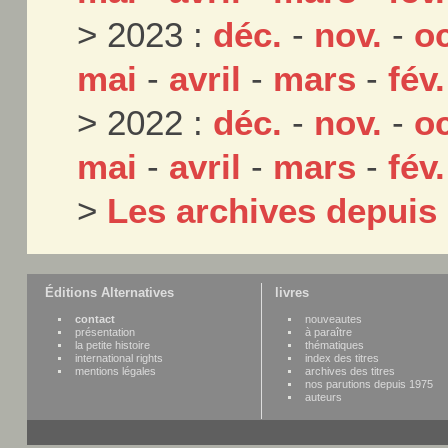
> 2023 :
déc.
-
nov.
-
oc
mai
-
avril
-
mars
-
fév.
> 2022 :
déc.
-
nov.
-
oc
mai
-
avril
-
mars
-
fév.
>
Les archives depuis
Éditions Alternatives
livres
contact
nouveautes
présentation
à paraître
la petite histoire
thématiques
international rights
index des titres
mentions légales
archives des titres
nos parutions depuis 1975
auteurs