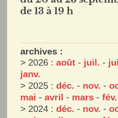
de 13 à 19 h
archives :
> 2026 :
août
-
juil.
-
ju
janv.
> 2025 :
déc.
-
nov.
-
oc
mai
-
avril
-
mars
-
fév.
> 2024 :
déc.
-
nov.
-
oc