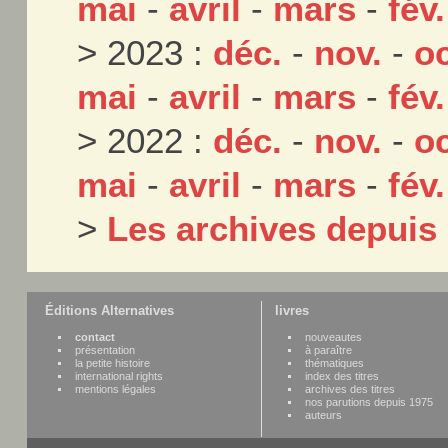
mai
-
avril
-
mars
-
fév.
> 2023 :
déc.
-
nov.
-
oc
mai
-
avril
-
mars
-
fév.
> 2022 :
déc.
-
nov.
-
oc
mai
-
avril
-
mars
-
fév.
>
Les archives depuis
Éditions Alternatives
livres
contact
nouveautes
présentation
à paraître
la petite histoire
thématiques
international rights
index des titres
mentions légales
archives des titres
nos parutions depuis 1975
auteurs