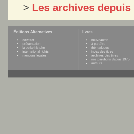
>
Les archives depuis
Éditions Alternatives
livres
contact
nouveautes
présentation
à paraître
la petite histoire
thématiques
international rights
index des titres
mentions légales
archives des titres
nos parutions depuis 1975
auteurs