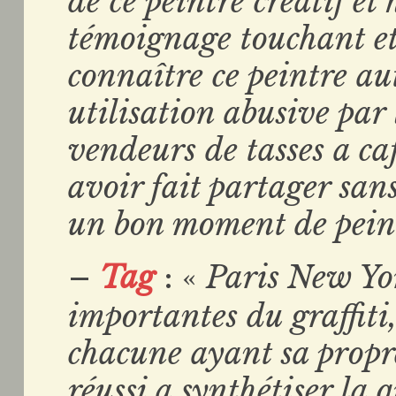
de ce peintre créatif et
témoignage touchant e
connaître ce peintre au
utilisation abusive par
vendeurs de tasses a ca
avoir fait partager sa
un bon moment de pein
–
Tag
: «
Paris New Yor
importantes du graffiti, 
chacune ayant sa propre
réussi a synthétiser la 