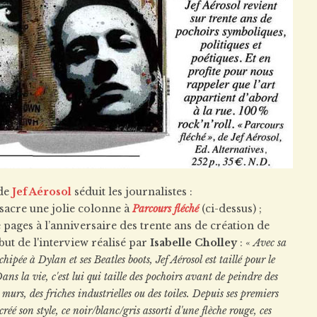
 de
Jef Aérosol
séduit les journalistes :
sacre une jolie colonne à
Parcours fléché
(ci-dessus) ;
 pages à l’anniversaire des trente ans de création de
début de l'interview réalisé par
Isabelle Cholley
: «
Avec sa
chipée à Dylan et ses Beatles boots, Jef Aérosol est taillé pour le
ans la vie, c'est lui qui taille des pochoirs avant de peindre des
murs, des friches industrielles ou des toiles. Depuis ses premiers
éé son style, ce noir/blanc/gris assorti d'une flèche rouge, ces