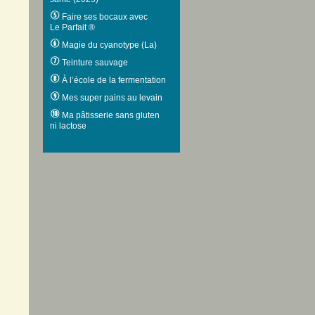
Faire ses bocaux avec
Le Parfait ®
Magie du cyanotype (La)
Teinture sauvage
À l’école de la fermentation
Mes super pains au levain
Ma pâtisserie sans gluten
ni lactose