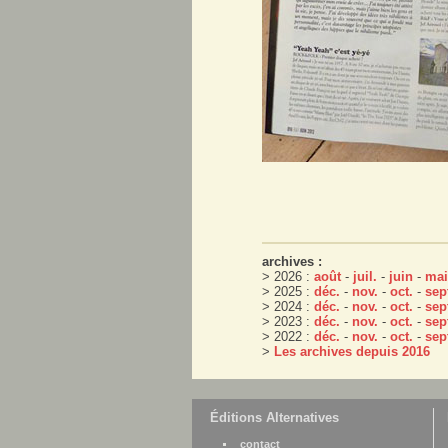
archives :
> 2026 :
août
-
juil.
-
juin
-
mai
> 2025 :
déc.
-
nov.
-
oct.
-
sep
> 2024 :
déc.
-
nov.
-
oct.
-
sep
> 2023 :
déc.
-
nov.
-
oct.
-
sep
> 2022 :
déc.
-
nov.
-
oct.
-
sep
>
Les archives depuis 2016
Éditions Alternatives
contact