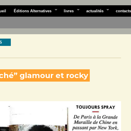
ueil
Éditions Alternatives
livres
actualités
contacts
S
éché” glamour et rocky