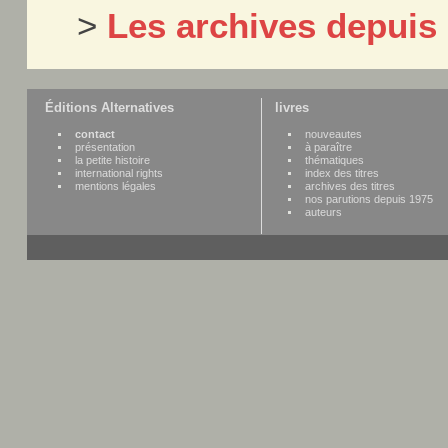
>
Les archives depuis
Éditions Alternatives
livres
contact
nouveautes
présentation
à paraître
la petite histoire
thématiques
international rights
index des titres
mentions légales
archives des titres
nos parutions depuis 1975
auteurs