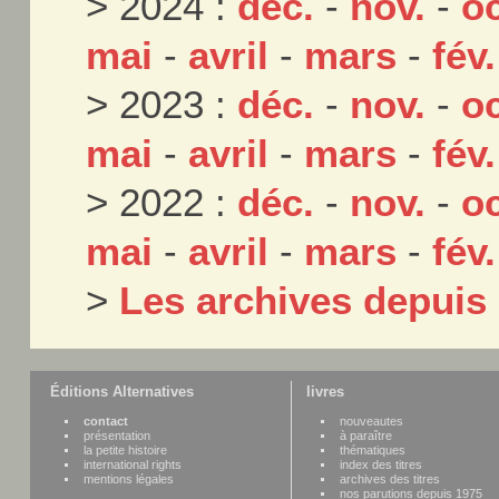
> 2024 :
déc.
-
nov.
-
oc
mai
-
avril
-
mars
-
fév.
> 2023 :
déc.
-
nov.
-
oc
mai
-
avril
-
mars
-
fév.
> 2022 :
déc.
-
nov.
-
oc
mai
-
avril
-
mars
-
fév.
>
Les archives depuis
Éditions Alternatives
livres
contact
nouveautes
présentation
à paraître
la petite histoire
thématiques
international rights
index des titres
mentions légales
archives des titres
nos parutions depuis 1975