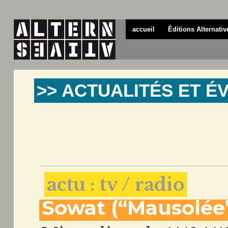
accueil
Éditions Alternativ
>> ACTUALITÉS ET 
actu : tv / radio
Sowat (“Mausolée”