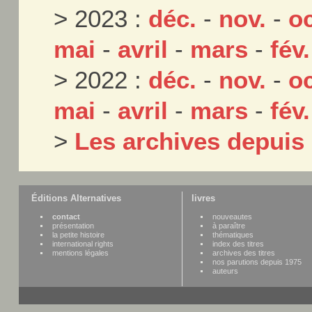
> 2023 :
déc.
-
nov.
-
oc
mai
-
avril
-
mars
-
fév.
> 2022 :
déc.
-
nov.
-
oc
mai
-
avril
-
mars
-
fév.
>
Les archives depuis
Éditions Alternatives
livres
contact
nouveautes
présentation
à paraître
la petite histoire
thématiques
international rights
index des titres
mentions légales
archives des titres
nos parutions depuis 1975
auteurs