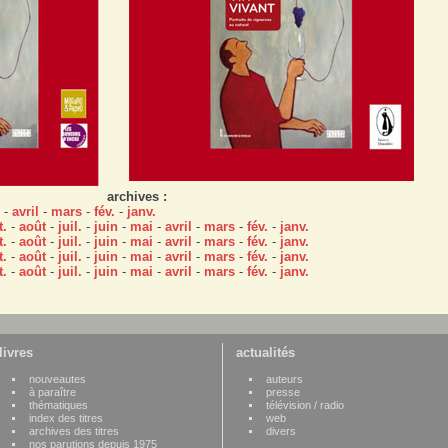
archives :
-
avril
-
mars
-
fév.
-
janv.
t.
-
août
-
juil.
-
juin
-
mai
-
avril
-
mars
-
fév.
-
janv.
t.
-
août
-
juil.
-
juin
-
mai
-
avril
-
mars
-
fév.
-
janv.
t.
-
août
-
juil.
-
juin
-
mai
-
avril
-
mars
-
fév.
-
janv.
t.
-
août
-
juil.
-
juin
-
mai
-
avril
-
mars
-
fév.
-
janv.
livres
actualités
nouveautes
auteurs
à paraître
presse
thématiques
télévision / radio
index des titres
web
archives des titres
divers
nos parutions depuis 1975