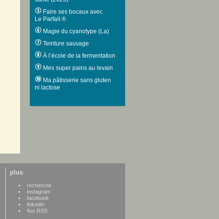
Faire ses bocaux avec
Le Parfait ®
Magie du cyanotype (La)
Teinture sauvage
À l’école de la fermentation
Mes super pains au levain
Ma pâtisserie sans gluten
ni lactose
plus
recherche
instagram
facebook
linkedin
flux RSS