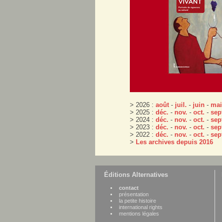
> 2026 :
août
-
juil.
-
juin
-
mai
> 2025 :
déc.
-
nov.
-
oct.
-
sep
> 2024 :
déc.
-
nov.
-
oct.
-
sep
> 2023 :
déc.
-
nov.
-
oct.
-
sep
> 2022 :
déc.
-
nov.
-
oct.
-
sep
>
Les archives depuis 2016
Éditions Alternatives
contact
présentation
la petite histoire
international rights
mentions légales