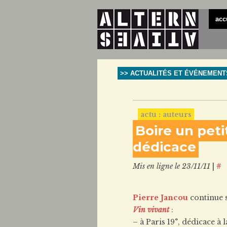
acc
>> ACTUALITÉS ET ÉVÉNEMENT
actu : auteurs
Boire un peti
dédicace
Mis en ligne le 23/11/11
|
#
Pierre Jancou
continue 
Vin vivant
:
– à Paris 19°, dédicace à 