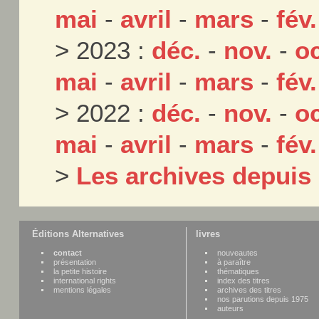
mai
-
avril
-
mars
-
fév.
> 2023 :
déc.
-
nov.
-
oc
mai
-
avril
-
mars
-
fév.
> 2022 :
déc.
-
nov.
-
oc
mai
-
avril
-
mars
-
fév.
>
Les archives depuis
Éditions Alternatives
livres
contact
nouveautes
présentation
à paraître
la petite histoire
thématiques
international rights
index des titres
mentions légales
archives des titres
nos parutions depuis 1975
auteurs