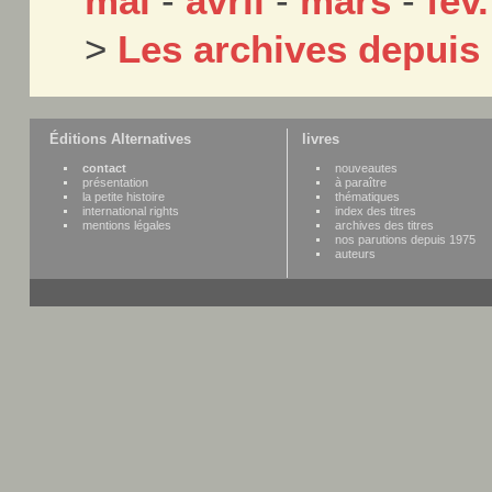
mai
-
avril
-
mars
-
fév.
>
Les archives depuis
Éditions Alternatives
livres
contact
nouveautes
présentation
à paraître
la petite histoire
thématiques
international rights
index des titres
mentions légales
archives des titres
nos parutions depuis 1975
auteurs