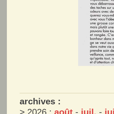
archives :
> 2026 :
août
-
juil.
-
ju