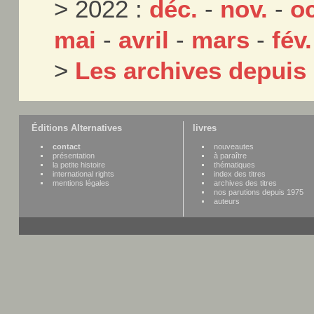
> 2022 :
déc.
-
nov.
-
oc
mai
-
avril
-
mars
-
fév.
>
Les archives depuis
Éditions Alternatives
livres
contact
nouveautes
présentation
à paraître
la petite histoire
thématiques
international rights
index des titres
mentions légales
archives des titres
nos parutions depuis 1975
auteurs