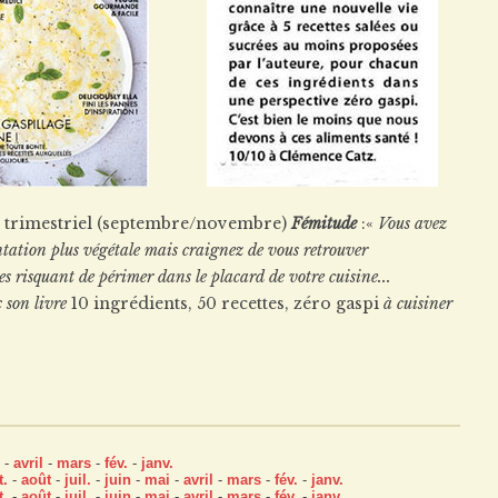
du trimestriel (septembre/novembre)
Fémitude
:«
Vous avez
tation plus végétale mais craignez de vous retrouver
es risquant de périmer dans le placard de votre cuisine...
 son livre
10 ingrédients, 50 recettes, zéro gaspi
à cuisiner
-
avril
-
mars
-
fév.
-
janv.
t.
-
août
-
juil.
-
juin
-
mai
-
avril
-
mars
-
fév.
-
janv.
t.
-
août
-
juil.
-
juin
-
mai
-
avril
-
mars
-
fév.
-
janv.