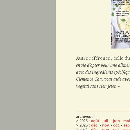
Autre référence , celle 
envie d'opter pour une alimen
avec des ingrédients spécifiqu
Clémence Catz vous aide avec
végétal sans rien jeter.
»
archives :
> 2026 :
août
-
juil.
-
juin
-
mai
> 2025 :
déc.
-
nov.
-
oct.
-
sep
> 2024 :
déc.
-
nov.
-
oct.
-
sep