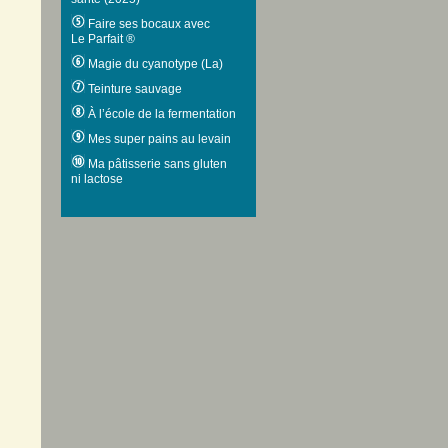
Faire ses bocaux avec
Le Parfait ®
Magie du cyanotype (La)
Teinture sauvage
À l’école de la fermentation
Mes super pains au levain
Ma pâtisserie sans gluten
ni lactose