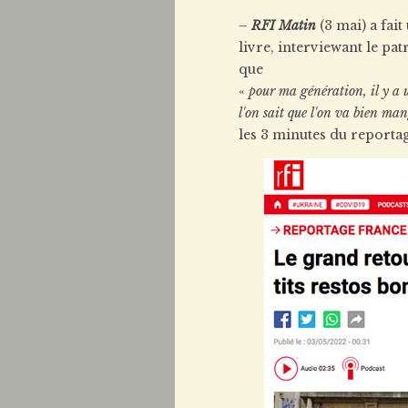
–
RFI Matin
(3 mai) a fai
livre, interviewant le pa
que
«
pour ma génération, il y a u
l'on sait que l'on va bien man
les 3 minutes du reportag