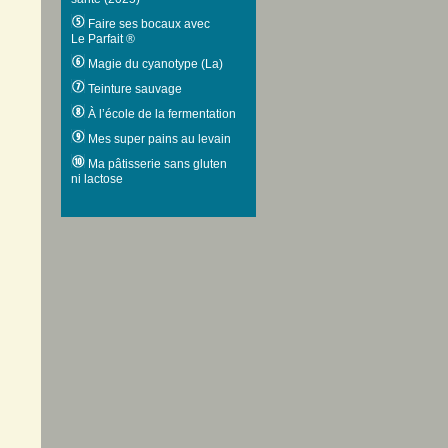
Faire ses bocaux avec
Le Parfait ®
Magie du cyanotype (La)
Teinture sauvage
À l’école de la fermentation
Mes super pains au levain
Ma pâtisserie sans gluten
ni lactose