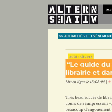
acc
>> ACTUALITÉS ET ÉVÉNEMENT
actu : divers
“Le guide du
librairie et d
Mis en ligne le 15/05/22
|
#
Très beau succès de libra
cours de réimpression –
beaucoup d'engouement da