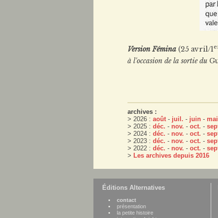
e
Version Fémina
(25 avril/1
à l'occasion de la sortie du
Gu
archives :
> 2026 :
août
-
juil.
-
juin
-
mai
> 2025 :
déc.
-
nov.
-
oct.
-
sep
> 2024 :
déc.
-
nov.
-
oct.
-
sep
> 2023 :
déc.
-
nov.
-
oct.
-
sep
> 2022 :
déc.
-
nov.
-
oct.
-
sep
>
Les archives depuis 2016
Éditions Alternatives
contact
présentation
la petite histoire