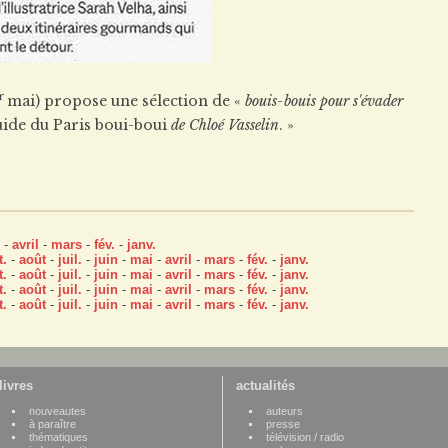
r
mai) propose une sélection de «
bouis-bouis pour s'évader
ide du Paris boui-boui
de Chloé Vasselin
. »
-
avril
-
mars
-
fév.
-
janv.
t.
-
août
-
juil.
-
juin
-
mai
-
avril
-
mars
-
fév.
-
janv.
t.
-
août
-
juil.
-
juin
-
mai
-
avril
-
mars
-
fév.
-
janv.
t.
-
août
-
juil.
-
juin
-
mai
-
avril
-
mars
-
fév.
-
janv.
t.
-
août
-
juil.
-
juin
-
mai
-
avril
-
mars
-
fév.
-
janv.
livres
actualités
nouveautes
auteurs
à paraître
presse
thématiques
télévision / radio