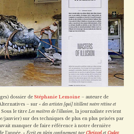
ages) dossier de
Stéphanie Lemoine
– auteure de
lternatives – sur «
des artistes [qui] titillent notre rétine et
» Sous le titre
Les maîtres de l'illusion
, la journaliste revient
/janvier) sur des techniques de plus en plus prisées par
 pouvait manquer de faire référence à notre dernière
e l'année. «
Écrit en plein confinement par
Chrixcel
et
Codex