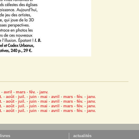
-
avril
-
mars
-
fév.
-
janv.
t.
-
août
-
juil.
-
juin
-
mai
-
avril
-
mars
-
fév.
-
janv.
t.
-
août
-
juil.
-
juin
-
mai
-
avril
-
mars
-
fév.
-
janv.
t.
-
août
-
juil.
-
juin
-
mai
-
avril
-
mars
-
fév.
-
janv.
t.
-
août
-
juil.
-
juin
-
mai
-
avril
-
mars
-
fév.
-
janv.
livres
actualités