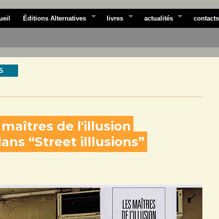
ueil
Éditions Alternatives
livres
actualités
contacts
S
maîtres de l'illusion
ans “Street illlusions”