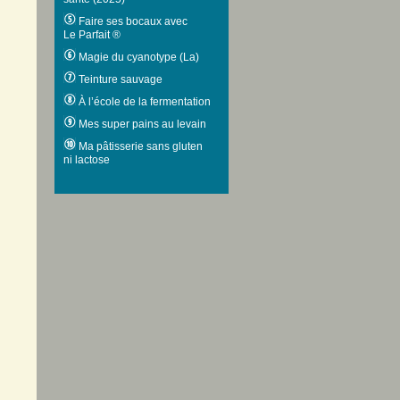
Faire ses bocaux avec
Le Parfait ®
Magie du cyanotype (La)
Teinture sauvage
À l’école de la fermentation
Mes super pains au levain
Ma pâtisserie sans gluten
ni lactose