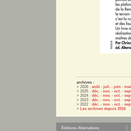
archives :
> 2026 :
août
-
juil.
-
juin
-
mai
> 2025 :
déc.
-
nov.
-
oct.
-
sep
> 2024 :
déc.
-
nov.
-
oct.
-
sep
> 2023 :
déc.
-
nov.
-
oct.
-
sep
> 2022 :
déc.
-
nov.
-
oct.
-
sep
>
Les archives depuis 2016
Éditions Alternatives