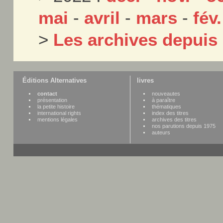
mai
-
avril
-
mars
-
fév.
>
Les archives depuis
Éditions Alternatives
livres
contact
nouveautes
présentation
à paraître
la petite histoire
thématiques
international rights
index des titres
mentions légales
archives des titres
nos parutions depuis 1975
auteurs