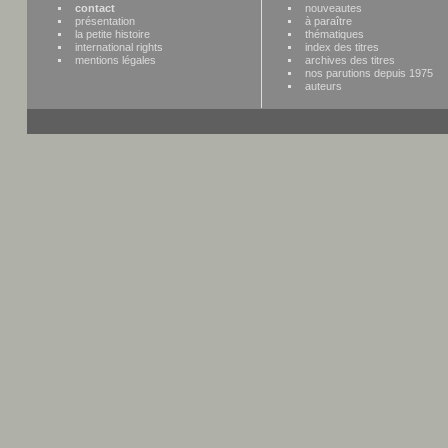
contact
nouveautes
présentation
à paraître
la petite histoire
thématiques
international rights
index des titres
mentions légales
archives des titres
nos parutions depuis 1975
auteurs