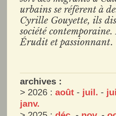
urbains se réfèrent à d
Cyrille Gouyette, ils di
société contemporaine. 
Érudit et passionnant
.
archives :
> 2026 :
août
-
juil.
-
ju
janv.
> 2025 :
déc.
-
nov.
-
oc