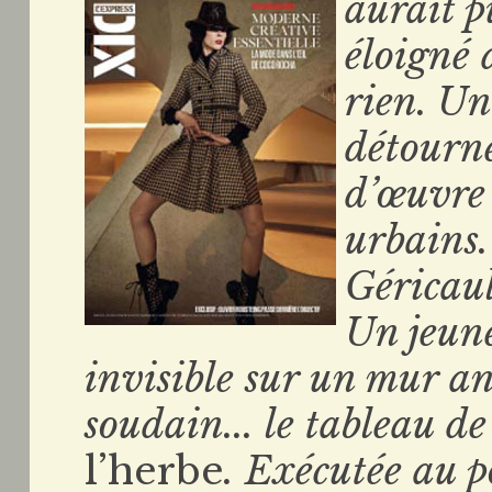
aurait p
éloigné 
rien. Un
détourn
d’œuvre 
urbains
Géricaul
Un jeune
invisible sur un mur a
soudain... le tableau 
l’herbe
. Exécutée au p