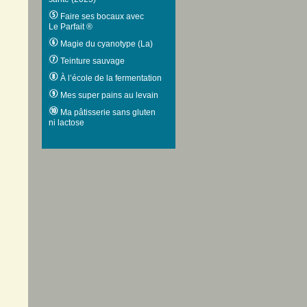
Faire ses bocaux avec
Le Parfait ®
Magie du cyanotype (La)
Teinture sauvage
À l’école de la fermentation
Mes super pains au levain
Ma pâtisserie sans gluten
ni lactose