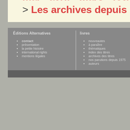
>
Les archives depuis
Éditions Alternatives
livres
contact
nouveautes
présentation
à paraître
la petite histoire
thématiques
international rights
index des titres
mentions légales
archives des titres
nos parutions depuis 1975
auteurs