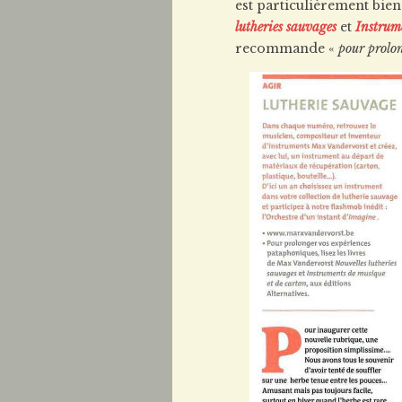
est particulièrement bien
lutheries sauvages
et
Instrume
recommande «
pour prolo