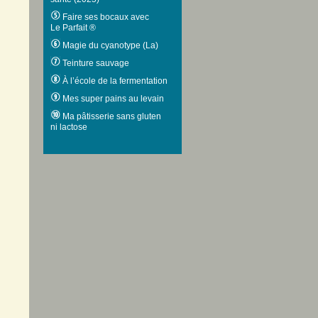
Faire ses bocaux avec
Le Parfait ®
Magie du cyanotype (La)
Teinture sauvage
À l’école de la fermentation
Mes super pains au levain
Ma pâtisserie sans gluten
ni lactose