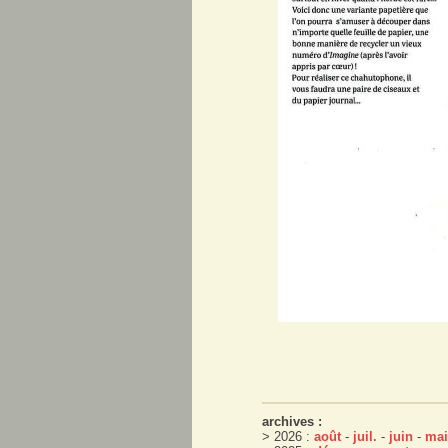
archives :
> 2026 :
août
-
juil.
-
juin
-
mai