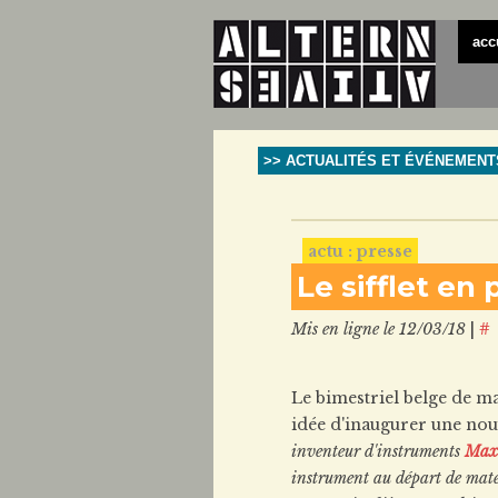
acc
>> ACTUALITÉS ET ÉVÉNEMENT
actu : presse
Le sifflet en
Mis en ligne le 12/03/18
|
#
Le bimestriel belge de m
idée d'inaugurer une nou
inventeur d'instruments
Max 
instrument au départ de matér