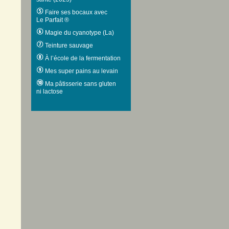
Faire ses bocaux avec
Le Parfait ®
Magie du cyanotype (La)
Teinture sauvage
À l’école de la fermentation
Mes super pains au levain
Ma pâtisserie sans gluten
ni lactose