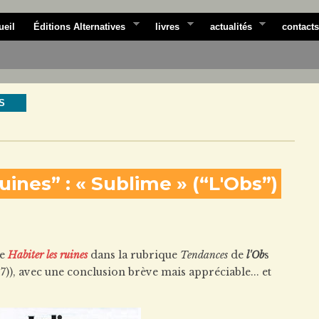
ueil
Éditions Alternatives
livres
actualités
contacts
S
ruines” : « Sublime » (“L'Obs”)
de
Habiter les ruines
dans la rubrique
Tendances
de
l'Ob
s
17)), avec une conclusion brève mais appréciable... et