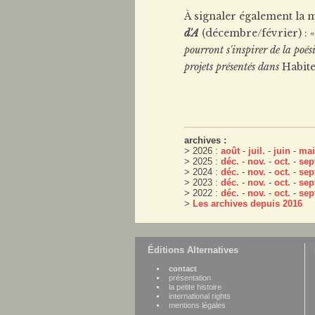
À signaler également la m
d'A
(décembre/février) : «
pourront s'inspirer de la poés
projets présentés dans
Habiter
archives :
> 2026 :
août
-
juil.
-
juin
-
mai
> 2025 :
déc.
-
nov.
-
oct.
-
sep
> 2024 :
déc.
-
nov.
-
oct.
-
sep
> 2023 :
déc.
-
nov.
-
oct.
-
sep
> 2022 :
déc.
-
nov.
-
oct.
-
sep
>
Les archives depuis 2016
Éditions Alternatives
contact
présentation
la petite histoire
international rights
mentions légales