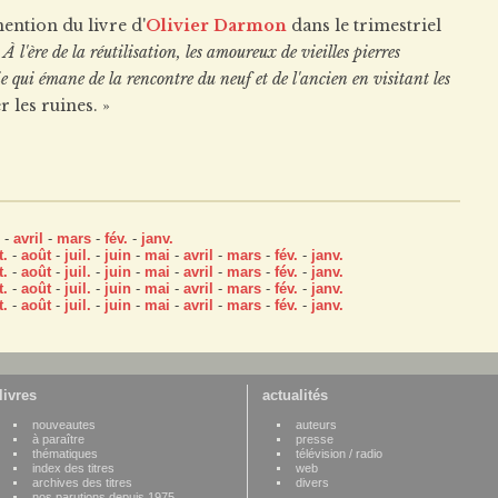
ention du livre d'
Olivier Darmon
dans le trimestriel
À l'ère de la réutilisation, les amoureux de vieilles pierres
ie qui émane de la rencontre du neuf et de l'ancien en visitant les
 les ruines. »
-
avril
-
mars
-
fév.
-
janv.
t.
-
août
-
juil.
-
juin
-
mai
-
avril
-
mars
-
fév.
-
janv.
t.
-
août
-
juil.
-
juin
-
mai
-
avril
-
mars
-
fév.
-
janv.
t.
-
août
-
juil.
-
juin
-
mai
-
avril
-
mars
-
fév.
-
janv.
t.
-
août
-
juil.
-
juin
-
mai
-
avril
-
mars
-
fév.
-
janv.
livres
actualités
nouveautes
auteurs
à paraître
presse
thématiques
télévision / radio
index des titres
web
archives des titres
divers
nos parutions depuis 1975