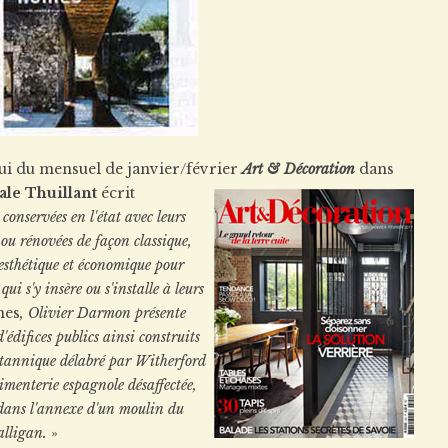
ui du mensuel de janvier/février
Art & Décoration
dans
ale Thuillant
écrit
 conservées en l'état avec leurs
 ou rénovées de façon classique,
 esthétique et économique pour
ui s'y insère ou s'installe à leurs
nes
, Olivier Darmon présente
édifices publics ainsi construits
tannique délabré par Witherford
enterie espagnole désaffectée,
 dans l'annexe d'un moulin du
alligan.
»