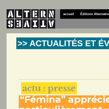
accueil
Éditions Alternativ
>> ACTUALITÉS ET 
actu : presse
“Fémina” apprécie