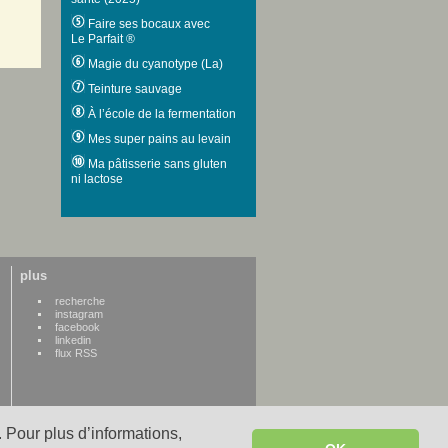
Faire ses bocaux avec
Le Parfait ®
Magie du cyanotype (La)
Teinture sauvage
À l’école de la fermentation
Mes super pains au levain
Ma pâtisserie sans gluten
ni lactose
plus
recherche
instagram
facebook
linkedin
flux RSS
 Pour plus d’informations,
WWW credits