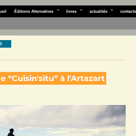
ueil
Éditions Alternatives
livres
actualités
contacts
S
“Cuisin'situ” à l'Artazart