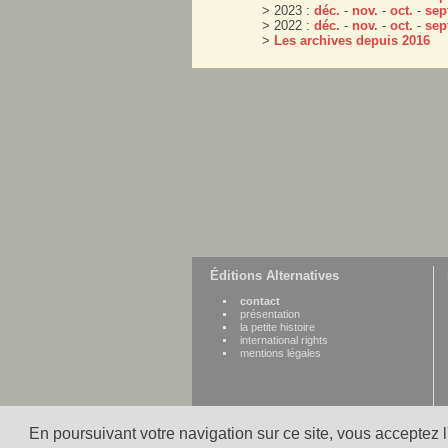
> 2023 :
déc.
-
nov.
-
oct.
-
sep
> 2022 :
déc.
-
nov.
-
oct.
-
sep
>
Les archives depuis 2016
Éditions Alternatives
contact
présentation
la petite histoire
international rights
mentions légales
En poursuivant votre navigation sur ce site, vous acceptez 