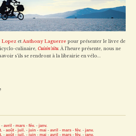
e Lopez
et
Anthony Laguerre
pour présenter le livre de
icyclo-culinaire,
Cuisin'situ
. À l'heure présente, nous ne
oir s'ils se rendront à la librairie en vélo...
e
-
avril
-
mars
-
fév.
-
janv.
t.
-
août
-
juil.
-
juin
-
mai
-
avril
-
mars
-
fév.
-
janv.
t.
-
août
-
juil.
-
juin
-
mai
-
avril
-
mars
-
fév.
-
janv.