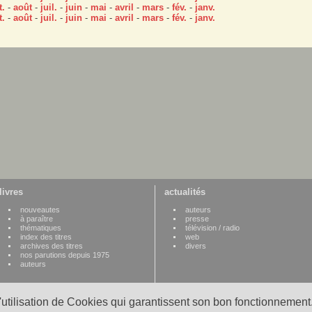
t.
-
août
-
juil.
-
juin
-
mai
-
avril
-
mars
-
fév.
-
janv.
t.
-
août
-
juil.
-
juin
-
mai
-
avril
-
mars
-
fév.
-
janv.
livres
actualités
nouveautes
auteurs
à paraître
presse
thématiques
télévision / radio
index des titres
web
archives des titres
divers
nos parutions depuis 1975
auteurs
l'utilisation de Cookies qui garantissent son bon fonctionnement.