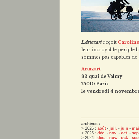
L'Artazart
reçoit
Carolin
leur incroyable périple b
sommes pas capables de sav
Artazart
83 quai de Valmy
75010 Paris
le vendredi 4 novembr
archives :
> 2026 :
août
-
juil.
-
juin
-
mai
> 2025 :
déc.
-
nov.
-
oct.
-
sep
> 2024 :
déc.
-
nov.
-
oct.
-
sep