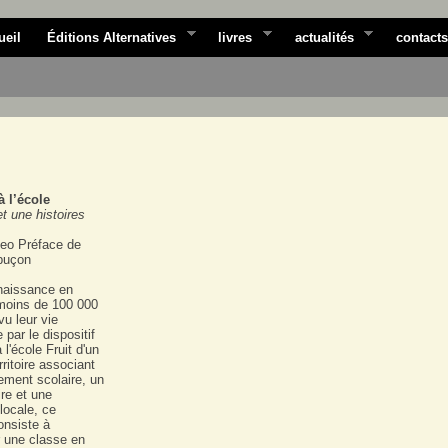
ueil
Éditions Alternatives
livres
actualités
contacts
à l’école
et une histoires
eo Préface de
puçon
naissance en
moins de 100 000
vu leur vie
 par le dispositif
l'école Fruit d'un
rritoire associant
ement scolaire, un
re et une
 locale, ce
consiste à
r une classe en