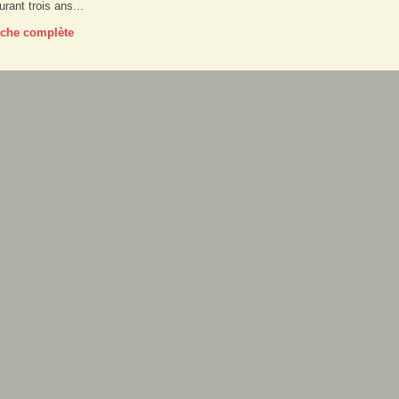
urant trois ans...
fiche complète