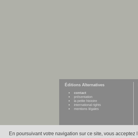
Éditions Alternatives
contact
présentation
la petite histoire
international rights
mentions légales
En poursuivant votre navigation sur ce site, vous acceptez 