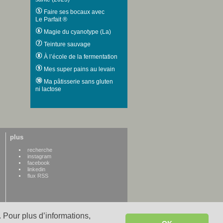
Faire ses bocaux avec
Le Parfait ®
Magie du cyanotype (La)
Teinture sauvage
À l’école de la fermentation
Mes super pains au levain
Ma pâtisserie sans gluten
ni lactose
plus
recherche
instagram
facebook
linkedin
flux RSS
 Pour plus d’informations,
WWW credits