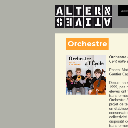
acc
Orchestre
Orchestre 
Cent mille 
Pascal Mat
Gautier Ca
Depuis sa 
1999, pas 
élèves ont 
transformée
Orchestre à 
projet de te
un établiss
conservatoi
collectivité
dispositif 
transforme