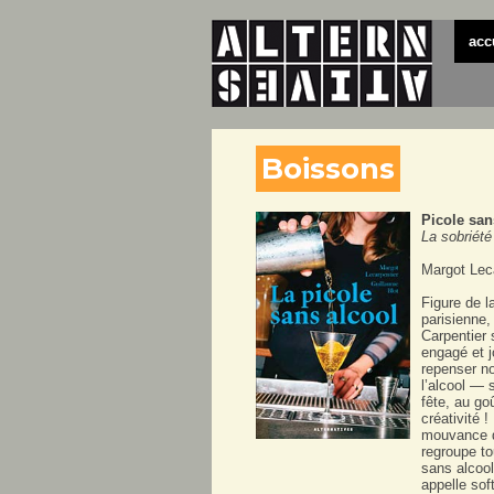
acc
Boissons
Picole san
La sobriété 
Margot Lec
Figure de l
parisienne,
Carpentier 
engagé et 
repenser no
l’alcool — 
fête, au goû
créativité !
mouvance du
regroupe to
sans alcool
appelle soft