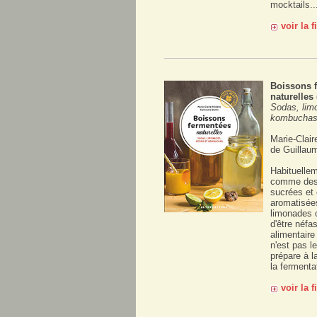
mocktails..
voir la 
Boissons 
naturelles 
Sodas, limo
kombucha
Marie-Clair
de Guillaum
Habituelle
comme des 
sucrées et
aromatisée
limonades o
d'être néfas
alimentaire
n'est pas l
prépare à l
la fermentat
voir la 