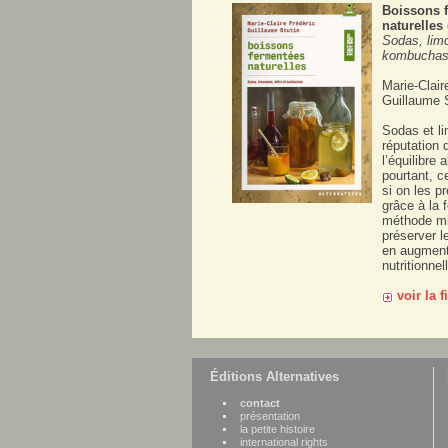
Boissons 
naturelles 
Sodas, limo
kombucha
Marie-Clair
Guillaume S
Sodas et l
réputation 
l’équilibre 
pourtant, c
si on les p
grâce à la 
méthode mil
préserver l
en augmenta
nutritionnel
voir la 
Éditions Alternatives
contact
présentation
la petite histoire
international rights