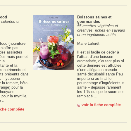
Food
Boissons saines et
 colorées et
gourmandes
55 recettes végétales et
créatives, riches en saveurs
et en ingrédients actifs
food (nourriture
Marie Laforêt
 n’offre pas
des assiettes
Il est si facile de céder à
rées mais permet
l’attrait d’une boisson
 la
aromatisée, d’autant plus si
rité et la
cette dernière est affublée
s nutriments et
d’une allégation pseudo-
nts présents dans
santé déculpabilisante Peu
s : lycopène
importe si au final le
r la tomate, bêta-
pourcentage d’ingrédients «
range) pour la
santé » dépasse rarement
nthocyane
les 1 % ou que le sucre soit
) pour la myrtille,
remplacé ...
 ...
voir la fiche complète
fiche complète