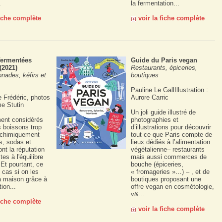
.
la fermentation...
fiche complète
voir la fiche complète
fermentées
Guide du Paris vegan
(2021)
Restaurants, épiceries,
nades, kéfirs et
boutiques
s
Pauline Le GallIllustration :
e Frédéric, photos
Aurore Carric
e Stutin
Un joli guide illustré de
ment considérés
photographies et
boissons trop
d’illustrations pour découvrir
 chimiquement
tout ce que Paris compte de
s, sodas et
lieux dédiés à l’alimentation
nt la réputation
végétalienne– restaurants
tes à l'équilibre
mais aussi commerces de
 Et pourtant, ce
bouche (épiceries,
e cas si on les
« fromageries »…) – , et de
a maison grâce à
boutiques proposant une
ion...
offre vegan en cosmétologie,
v&...
fiche complète
voir la fiche complète