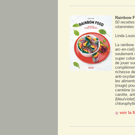
Rainbow 
50 recettes
vitaminées
Linda Louis
La rainbow 
arc-en-ciel)
seulement 
super colo
de jouer sur
complémenta
richesse de
anti-oxyda
les aliment
(rouge) pou
carotène (o
carotte, a
(bleu/violet
chlorophylle
voir la 