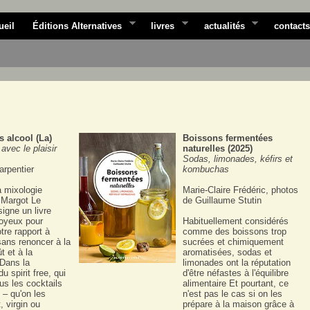
ueil
Éditions Alternatives
livres
actualités
contacts
s alcool (La)
Boissons fermentées
avec le plaisir
naturelles (2025)
Sodas, limonades, kéfirs et
arpentier
kombuchas
a mixologie
Marie-Claire Frédéric, photos
 Margot Le
de Guillaume Stutin
signe un livre
joyeux pour
Habituellement considérés
tre rapport à
comme des boissons trop
sans renoncer à la
sucrées et chimiquement
t et à la
aromatisées, sodas et
 Dans la
limonades ont la réputation
 spirit free, qui
d'être néfastes à l'équilibre
us les cocktails
alimentaire Et pourtant, ce
 – qu'on les
n'est pas le cas si on les
, virgin ou
prépare à la maison grâce à