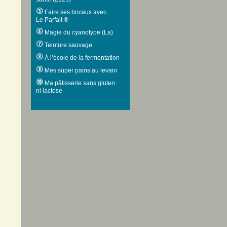
Faire ses bocaux avec
Le Parfait ®
Magie du cyanotype (La)
Teinture sauvage
À l’école de la fermentation
Mes super pains au levain
Ma pâtisserie sans gluten
ni lactose