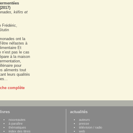
fermentées
(2017)
nades, kéfirs et
s
e Frédéric,
tutin
imonades ont la
d’être néfastes à
alimentaire Et
e n’est pas le cas
répare à la maison
fermentation,
lénaire pour
es aliments tout
nt leurs qualités
les...
fiche complète
livres
actualités
nouveautes
auteurs
à paraître
presse
thématiques
télévision / radio
index des titres
web