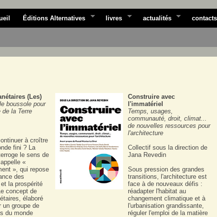
ueil
Éditions Alternatives
livres
actualités
contacts
anétaires (Les)
Construire avec
le boussole pour
l'immatériel
é de la Terre
Temps, usages,
communauté, droit, climat...
de nouvelles ressources pour
l'architecture
ntinuer à croître
nde fini ? La
Collectif sous la direction de
terroge le sens de
Jana Revedin
 appelle «
ent », qui repose
Sous pression des grandes
dance des
transitions, l'architecture est
et la prospérité
face à de nouveaux défis :
Le concept de
réadapter l'habitat au
nétaires, élaboré
changement climatique et à
r un groupe de
l'urbanisation grandissante,
ues du monde
réguler l'emploi de la matière