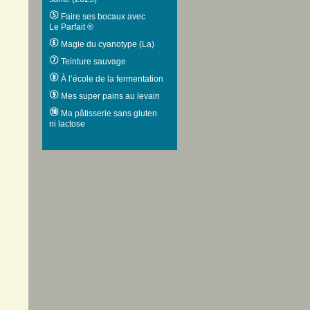
Faire ses bocaux avec
Le Parfait ®
Magie du cyanotype (La)
Teinture sauvage
À l’école de la fermentation
Mes super pains au levain
Ma pâtisserie sans gluten
ni lactose