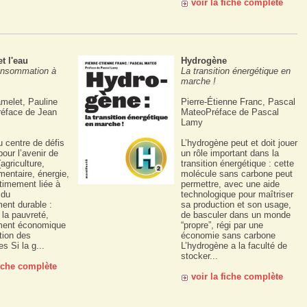
voir la fiche complète
t l'eau
Hydrogène
onsommation à
La transition énergétique en
marche !
melet, Pauline
Pierre-Étienne Franc, Pascal
éface de Jean
MateoPréface de Pascal
Lamy
u centre de défis
L’hydrogène peut et doit jouer
pour l’avenir de
un rôle important dans la
agriculture,
transition énergétique : cette
imentaire, énergie,
molécule sans carbone peut
ntimement liée à
permettre, avec une aide
 du
technologique pour maîtriser
ent durable :
sa production et son usage,
 la pauvreté,
de basculer dans un monde
ment économique
“propre”, régi par une
tion des
économie sans carbone
 Si la g...
L’hydrogène a la faculté de
stocker...
fiche complète
voir la fiche complète