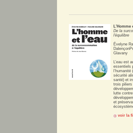
L'Homme e
De la surc
l'équilibre
Évelyne Ra
DalençonPr
Glavany
L’eau est a
essentiels 
l’humanité (
sécurité al
santé) et i
trois piliers
développem
lutte contre
développe
et préserva
écosystèmes
voir la 