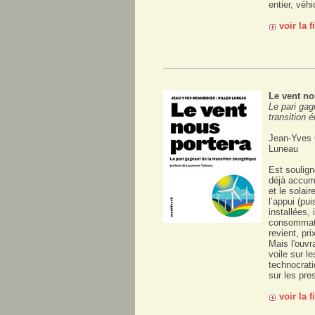
entier, véhi
voir la 
Le vent no
Le pari gag
transition 
Jean-Yves G
Luneau
Est soulign
déjà accumu
et le solair
l’appui (pu
installées,
consommati
revient, prix
Mais l'ouvr
voile sur l
technocrati
sur les pre
voir la 