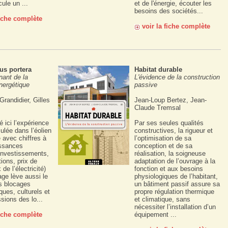
cule un ...
et de l'énergie, écouter les
besoins des sociétés...
fiche complète
voir la fiche complète
us portera
Habitat durable
nant de la
L'évidence de la construction
énergétique
passive
randidier, Gilles
Jean-Loup Bertez, Jean-
Claude Tremsal
é ici l’expérience
Par ses seules qualités
lée dans l’éolien
constructives, la rigueur et
e avec chiffres à
l’optimisation de sa
issances
conception et de sa
 investissements,
réalisation, la soigneuse
ons, prix de
adaptation de l’ouvrage à la
 de l’électricité)
fonction et aux besoins
age lève aussi le
physiologiques de l’habitant,
es blocages
un bâtiment passif assure sa
ques, culturels et
propre régulation thermique
ssions des lo...
et climatique, sans
nécessiter l’installation d’un
fiche complète
équipement ...