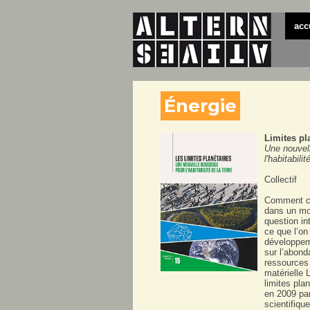
acc
Énergie
Limites pl
Une nouvel
l'habitabilit
Collectif
Comment co
dans un mo
question in
ce que l’on
développem
sur l’abon
ressources 
matérielle 
limites pla
en 2009 pa
scientifiq