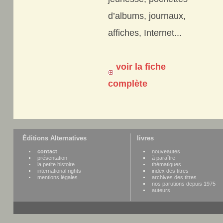
d’albums, journaux,
affiches, Internet...
voir la fiche
complète
Éditions Alternatives
livres
contact
nouveautes
présentation
à paraître
la petite histoire
thématiques
international rights
index des titres
mentions légales
archives des titres
nos parutions depuis 1975
auteurs