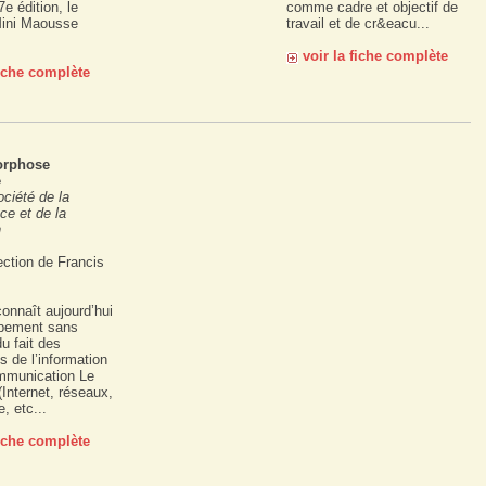
7e édition, le
comme cadre et objectif de
ini Maousse
travail et de cr&eacu...
voir la fiche complète
fiche complète
orphose
e
ciété de la
ce et de la
n
ection de Francis
onnaît aujourd’hui
pement sans
u fait des
s de l’information
ommunication Le
Internet, réseaux,
, etc...
fiche complète