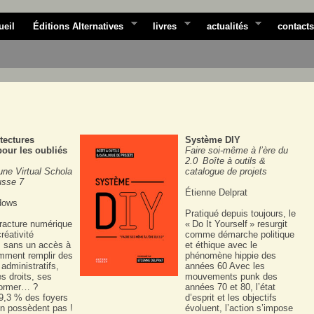
ueil
Éditions Alternatives
livres
actualités
contacts
tectures
Système DIY
our les oubliés
Faire soi-même à l’ère du
2.0 Boîte à outils &
une Virtual Schola
catalogue de projets
usse 7
Étienne Delprat
dows
Pratiqué depuis toujours, le
fracture numérique
« Do It Yourself » resurgit
réativité
comme démarche politique
, sans un accès à
et éthique avec le
omment remplir des
phénomène hippie des
 administratifs,
années 60 Avec les
s droits, ses
mouvements punk des
former… ?
années 70 et 80, l’état
19,3 % des foyers
d’esprit et les objectifs
en possèdent pas !
évoluent, l’action s’impose