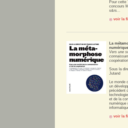
Pour cette 
concours M
s&rs...
voir la 
La métam
numériqu
Vers une so
connaissan
coopératio
Sous la dir
Jutand
Le monde c
un dévelop
précédent d
technologie
et de la c
numérique (
informatique
voir la 