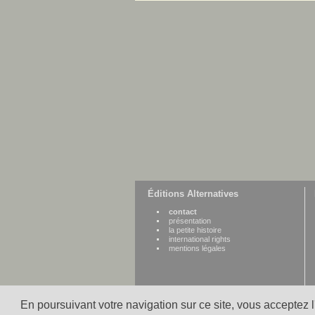
Éditions Alternatives
contact
présentation
la petite histoire
international rights
mentions légales
En poursuivant votre navigation sur ce site, vous acceptez 