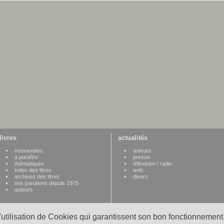
livres
actualités
nouveautes
auteurs
à paraître
presse
thématiques
télévision / radio
index des titres
web
archives des titres
divers
nos parutions depuis 1975
auteurs
l'utilisation de Cookies qui garantissent son bon fonctionnement.