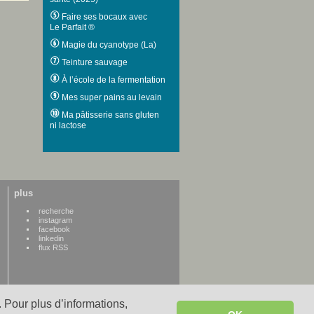
Faire ses bocaux avec
Le Parfait ®
Magie du cyanotype (La)
Teinture sauvage
À l’école de la fermentation
Mes super pains au levain
Ma pâtisserie sans gluten
ni lactose
plus
recherche
instagram
facebook
linkedin
flux RSS
 Pour plus d’informations,
WWW credits