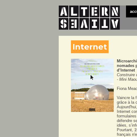
acc
Internet
Microarchi
nomades p
d’Internet
Construire 
- Mini Mao
Fiona Mea
Vaincre la 
grâce à la c
Aujourd'hui
Internet c
formulaires
défendre se
idées, s’in
Pourtant, 
français n'