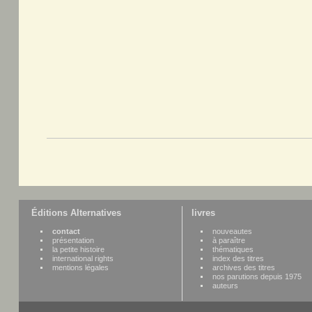
Éditions Alternatives
livres
contact
nouveautes
présentation
à paraître
la petite histoire
thématiques
international rights
index des titres
mentions légales
archives des titres
nos parutions depuis 1975
auteurs