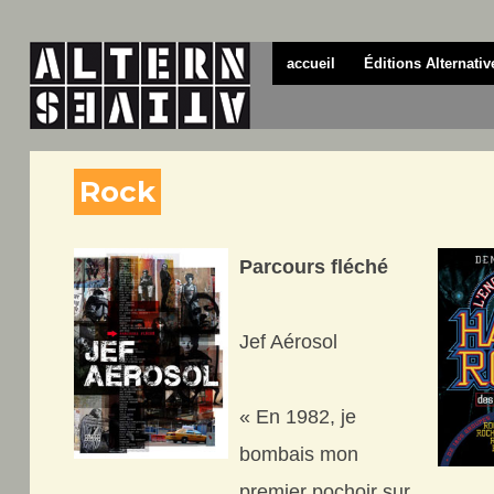
accueil
Éditions Alternativ
Rock
Parcours fléché
Jef Aérosol
« En 1982, je
bombais mon
premier pochoir sur