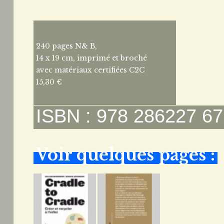
240 pages N& B,
14 x 19 cm, imprimé et broché
avec matériaux certifiées C2C
15,30 €
ISBN : 978 286227 67
Voir quelques pages :