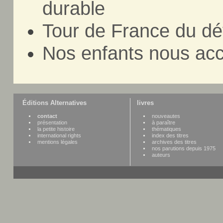
durable
Tour de France du dé
Nos enfants nous ac
Éditions Alternatives
livres
contact
nouveautes
présentation
à paraître
la petite histoire
thématiques
international rights
index des titres
mentions légales
archives des titres
nos parutions depuis 1975
auteurs