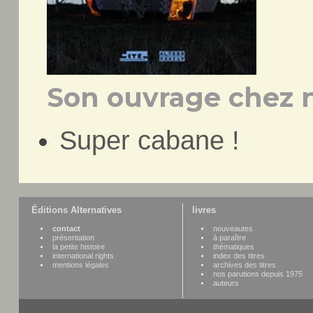
Son ouvrage chez n
Super cabane !
Éditions Alternatives
livres
contact
nouveautes
présentation
à paraître
la petite histoire
thématiques
international rights
index des titres
mentions légales
archives des titres
nos parutions depuis 1975
auteurs