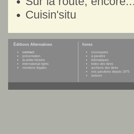
Sur la route, encore..
Cuisin'situ
Éditions Alternatives
livres
contact
nouveautes
présentation
à paraître
la petite histoire
thématiques
international rights
index des titres
mentions légales
archives des titres
nos parutions depuis 1975
auteurs