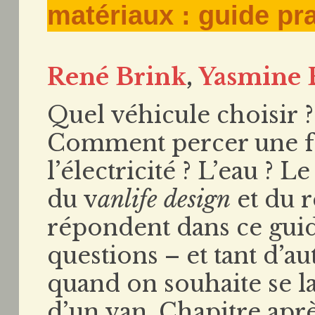
matériaux : guide pr
René Brink
,
Yasmine 
Quel véhicule choisir 
Comment percer une fen
l’électricité ? L’eau ? L
du v
anlife design
et du 
répondent dans ce guide
questions – et tant d’au
quand on souhaite se 
d’un van. Chapitre aprè