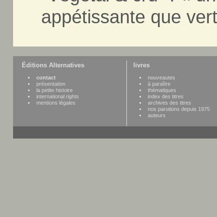
appétissante que ver
Éditions Alternatives
livres
contact
nouveautes
présentation
à paraître
la petite histoire
thématiques
international rights
index des titres
mentions légales
archives des titres
nos parutions depuis 1975
auteurs