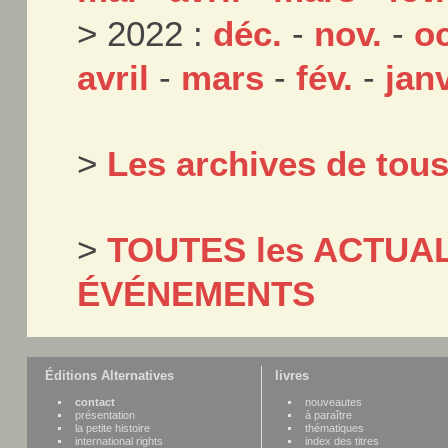
> 2022 :
déc.
-
nov.
-
oc
avril
-
mars
-
fév.
-
janv
>
Les archives de tou
>
TOUTES les ACTUAL
ÉVÉNEMENTS
Éditions Alternatives
livres
contact
nouveautes
présentation
à paraître
la petite histoire
thématiques
international rights
index des titres